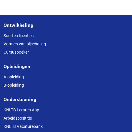
Ontwikkeling
Over
deze
Soorten licenties
Vormen van bijscholing
website
Cursusboeker
Opleidingen
A-opleiding
B-opleiding
Ondersteuning
KNLTB Leraren App
Arbeidsposititie
KNLTB Vacaturebank