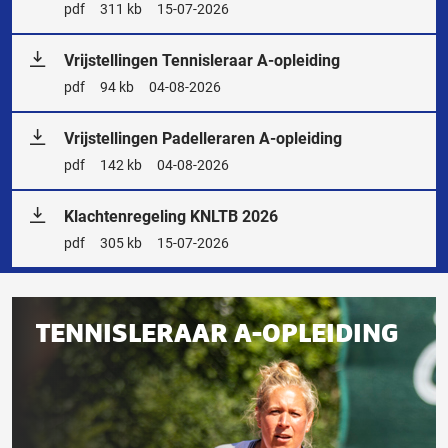
Bestandstype
pdf
Bestandsgrootte
311 kb
Releasedatum
15-07-2026
Vrijstellingen Tennisleraar A-opleiding
Bestandstype
pdf
Bestandsgrootte
94 kb
Releasedatum
04-08-2026
Vrijstellingen Padelleraren A-opleiding
Bestandstype
pdf
Bestandsgrootte
142 kb
Releasedatum
04-08-2026
Klachtenregeling KNLTB 2026
Bestandstype
pdf
Bestandsgrootte
305 kb
Releasedatum
15-07-2026
Gerelateerd
TENNISLERAAR A-OPLEIDING
aan
deze
pagina