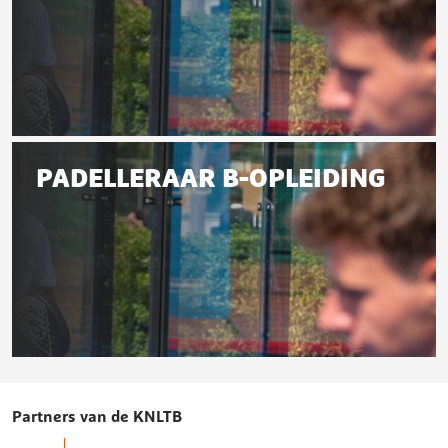
deze
pagina
Padelleraar
A-
PADELLERAAR B-OPLEIDING
opleiding
Padelleraar
B-
Partners van de KNLTB
opleiding