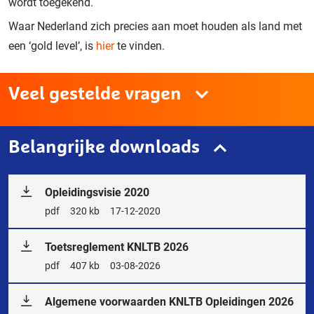
wordt toegekend.
Waar Nederland zich precies aan moet houden als land met
een ‘gold level’, is
hier
te vinden.
Veel gestelde vragen
Belangrijke downloads
Opleidingsvisie 2020
Bestandstype
pdf
Bestandsgrootte
320 kb
Releasedatum
17-12-2020
Toetsreglement KNLTB 2026
Bestandstype
pdf
Bestandsgrootte
407 kb
Releasedatum
03-08-2026
Algemene voorwaarden KNLTB Opleidingen 2026