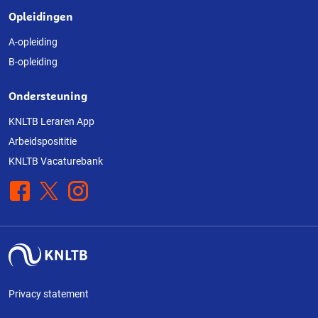
Opleidingen
A-opleiding
B-opleiding
Ondersteuning
KNLTB Leraren App
Arbeidsposititie
KNLTB Vacaturebank
Facebook
X
Instagram
Privacy statement