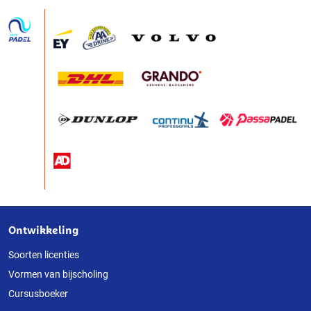
Ontwikkeling
Over
deze
Soorten licenties
Vormen van bijscholing
website
Cursusboeker