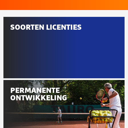
Gerelateerd
SOORTEN LICENTIES
aan
deze
pagina
Soorten
licenties
PERMANENTE
ONTWIKKELING