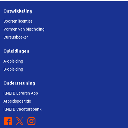
Ontwikkeling
Over
deze
Soorten licenties
Vormen van bijscholing
website
Cursusboeker
Opleidingen
A-opleiding
B-opleiding
Ondersteuning
KNLTB Leraren App
Arbeidsposititie
KNLTB Vacaturebank
Facebook
X
Instagram