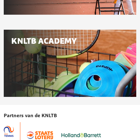
Permanente
Ontwikkeling
Gerelateerd
KNLTB ACADEMY
aan
deze
pagina
KNLTB
Academy
Partners van de KNLTB