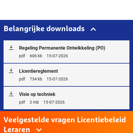
Belangrijke downloads
Regeling Permanente Ontwikkeling (PO)
Bestandstype
pdf
Bestandsgrootte
606 kb
Releasedatum
15-07-2026
Licentiereglement
Bestandstype
pdf
Bestandsgrootte
734 kb
Releasedatum
15-07-2026
Visie op techniek
Bestandstype
pdf
Bestandsgrootte
2 mb
Releasedatum
15-07-2026
Veelgestelde vragen Licentiebeleid
Leraren