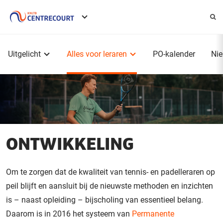
Service
menu
Hoofdmenu
Uitgelicht
Alles voor leraren
PO-kalender
Ni
ONTWIKKELING
Om te zorgen dat de kwaliteit van tennis- en padelleraren op
peil blijft en aansluit bij de nieuwste methoden en inzichten
is – naast opleiding – bijscholing van essentieel belang.
Daarom is in 2016 het systeem van
Permanente