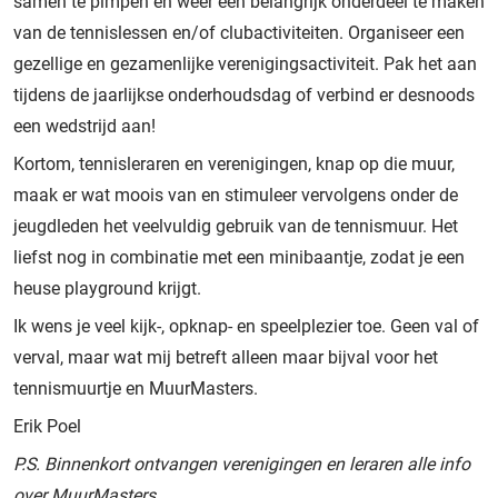
samen te pimpen en weer een belangrijk onderdeel te maken
van de tennislessen en/of clubactiviteiten. Organiseer een
gezellige en gezamenlijke verenigingsactiviteit. Pak het aan
tijdens de jaarlijkse onderhoudsdag of verbind er desnoods
een wedstrijd aan!
Kortom, tennisleraren en verenigingen, knap op die muur,
maak er wat moois van en stimuleer vervolgens onder de
jeugdleden het veelvuldig gebruik van de tennismuur. Het
liefst nog in combinatie met een minibaantje, zodat je een
heuse playground krijgt.
Ik wens je veel kijk-, opknap- en speelplezier toe. Geen val of
verval, maar wat mij betreft alleen maar bijval voor het
tennismuurtje en MuurMasters.
Erik Poel
P.S. Binnenkort ontvangen verenigingen en leraren alle info
over MuurMasters.