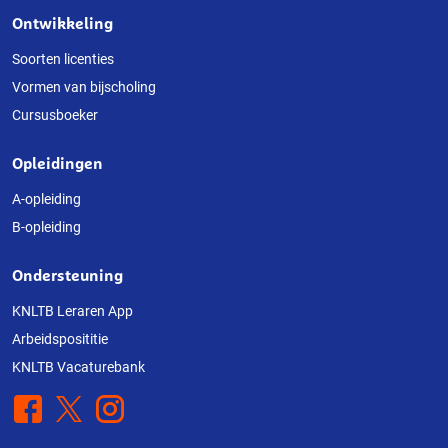
Ontwikkeling
Over
deze
Soorten licenties
Vormen van bijscholing
website
Cursusboeker
Opleidingen
A-opleiding
B-opleiding
Ondersteuning
KNLTB Leraren App
Arbeidsposititie
KNLTB Vacaturebank
Facebook
X
Instagram