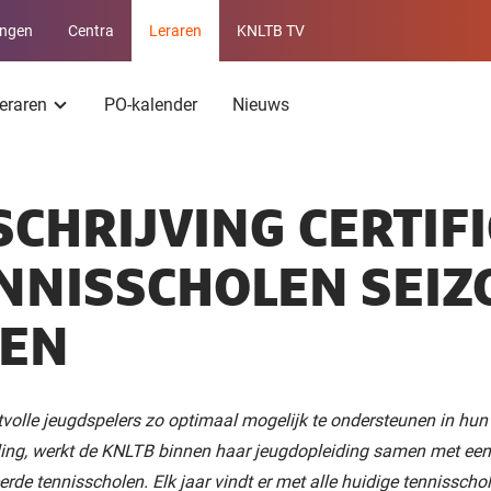
ingen
Centra
Leraren
KNLTB TV
Service
menu
leraren
PO-kalender
Nieuws
SCHRIJVING CERTIF
NNISSCHOLEN SEIZ
EN
volle jeugdspelers zo optimaal mogelijk te ondersteunen in hun
ing, werkt de KNLTB binnen haar jeugdopleiding samen met een
erde tennisscholen. Elk jaar vindt er met alle huidige tennisscho