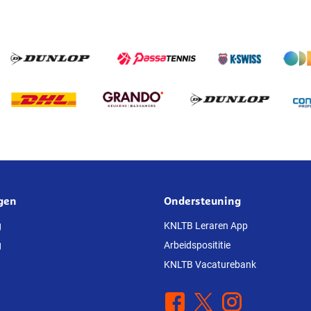
gen
Ondersteuning
g
KNLTB Leraren App
g
Arbeidsposititie
KNLTB Vacaturebank
Facebook
X
Instagram