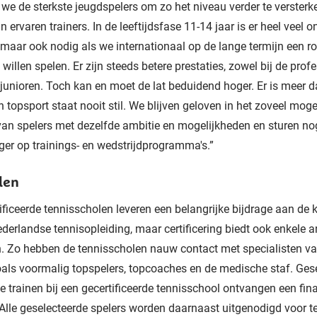
we de sterkste jeugdspelers om zo het niveau verder te versterk
n ervaren trainers. In de leeftijdsfase 11-14 jaar is er heel veel 
 maar ook nodig als we internationaal op de lange termijn een ro
 willen spelen. Er zijn steeds betere prestaties, zowel bij de prof
e junioren. Toch kan en moet de lat beduidend hoger. Er is meer
n topsport staat nooit stil. We blijven geloven in het zoveel mog
an spelers met dezelfde ambitie en mogelijkheden en sturen no
ger op trainings- en wedstrijdprogramma's.”
len
ificeerde tennisscholen leveren een belangrijke bijdrage aan de k
derlandse tennisopleiding, maar certificering biedt ook enkele 
. Zo hebben de tennisscholen nauw contact met specialisten v
ls voormalig topspelers, topcoaches en de medische staf. Ges
ie trainen bij een gecertificeerde tennisschool ontvangen een fin
 Alle geselecteerde spelers worden daarnaast uitgenodigd voor t