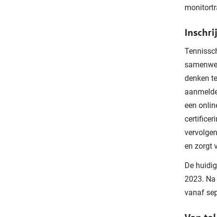
monitort
Inschri
Tennissch
samenwer
denken t
aanmelde
een onlin
certifice
vervolgen
en zorgt 
De huidig
2023. Na
vanaf sep