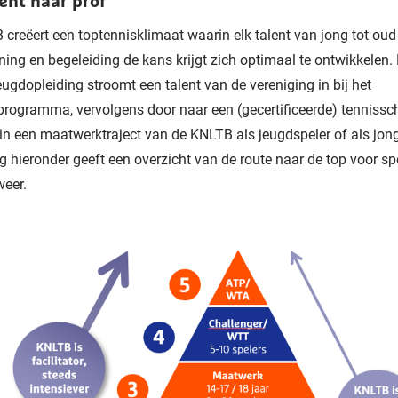
ent naar prof
creëert een toptennisklimaat waarin elk talent van jong tot oud
aining en begeleiding de kans krijgt zich optimaal te ontwikkelen.
gdopleiding stroomt een talent van de vereniging in bij het
rogramma, vervolgens door naar een (gecertificeerde) tennissc
in een maatwerktraject van de KNLTB als jeugdspeler of als jong
g hieronder geeft een overzicht van de route naar de top voor sp
weer.