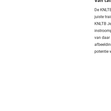
Van tal
De KNLTB 
juiste tr
KNLTB Jeu
instroomp
van daar 
afbeeldin
potentie 