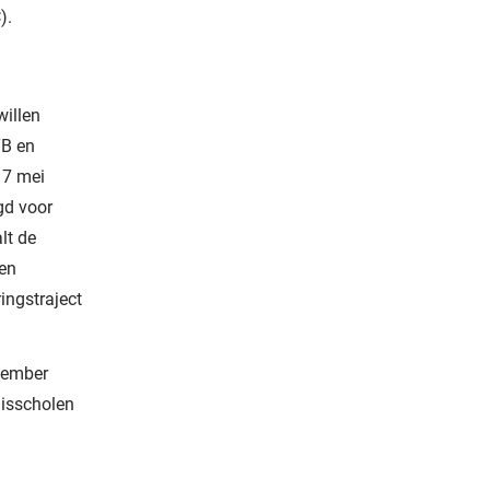
).
willen
TB en
 7 mei
gd voor
lt de
gen
ingstraject
ptember
nisscholen