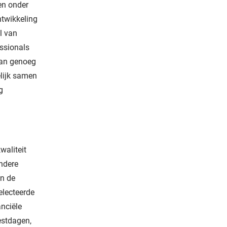
en onder
ontwikkeling
l van
essionals
 dan genoeg
elijk samen
g
waliteit
andere
an de
electeerde
anciële
estdagen,