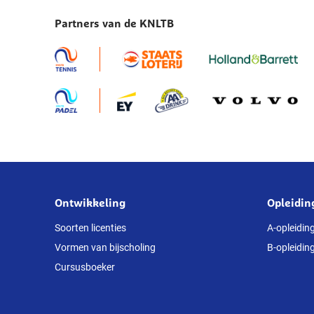
KNLTB
Partners van de KNLTB
instroomprogramma
seizoen
2026-
2027
bekend
Ontwikkeling
Opleidin
Over
deze
Soorten licenties
A-opleidin
Vormen van bijscholing
B-opleidin
website
Cursusboeker