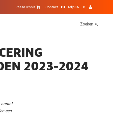
PassaTennis
Contact
MijnKNLTB
Zoeken
ICERING
OEN 2023-2024
 aantal
len een