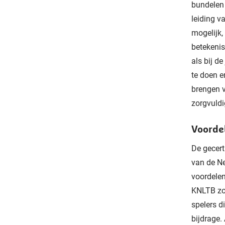
bundelen 
leiding va
mogelijk,
betekenis
als bij d
te doen e
brengen v
zorgvuldi
Voorde
De gecert
van de Ne
voordelen
KNLTB zoa
spelers d
bijdrage.