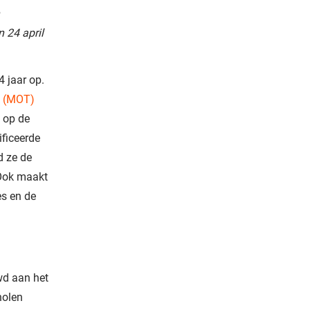
n 24 april
4 jaar op.
s (MOT)
 op de
ificeerde
d ze de
 Ook maakt
es en de
wd aan het
holen