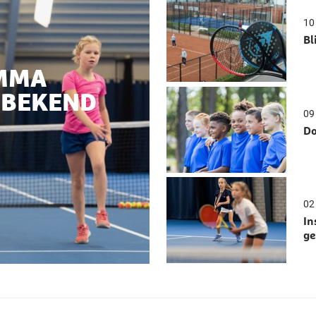
10
Bl
MMA
 BEKEND
09
Do
02
In
g