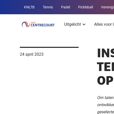
Overige
KNLTB
Tennis
Padel
Pickleball
Verenig
KNLTB
Hoofdmenu
websites
Uitgelicht
Alles voor 
IN
24 april 2023
TE
OP
Om talent
ontwikkel
geselecte