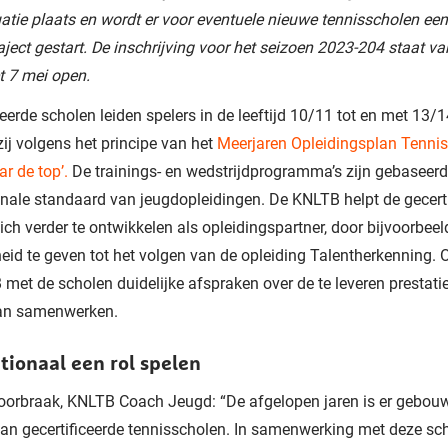
atie plaats en wordt er voor eventuele nieuwe tennisscholen een
raject gestart. De inschrijving voor het seizoen 2023-204 staat va
t 7 mei open.
ceerde scholen leiden spelers in de leeftijd 10/11 tot en met 13/1
zij volgens het principe van het
Meerjaren Opleidingsplan Tenni
ar de top’.
De trainings- en wedstrijdprogramma’s zijn gebaseerd
onale standaard van jeugdopleidingen. De KNLTB helpt de gecert
ich verder te ontwikkelen als opleidingspartner, door bijvoorbeel
eid te geven tot het volgen van de opleiding Talentherkenning.
met de scholen duidelijke afspraken over de te leveren prestati
an samenwerken.
tionaal een rol spelen
oorbraak, KNLTB Coach Jeugd: “De afgelopen jaren is er gebou
an gecertificeerde tennisscholen. In samenwerking met deze sc