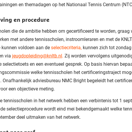
rainingen en themadagen op het Nationaal Tennis Centrum (NTC
jving en procedure
olen die de ambitie hebben om gecertificeerd te worden, graag 
ken met andere tennisscholen, instroomleraren en met de KNL
e kunnen voldoen aan de
selectiecriteria,
kunnen zich tot zondag
n via
jeugdopleiding@knltb.nl
.
Zij worden vervolgens uitgenodi
e selectietoets en een eventueel gesprek. Op basis hiervan bepaa
ringscommissie welke tennisscholen het certificeringstraject mo
. Onafhankelijk adviesbureau NMC Bright begeleidt het certificer
voor een objectieve meting.
e tennisscholen in het netwerk hebben een verbintenis tot 1 se
 de selectieprocedure wordt eind mei bekendgemaakt welke ten
tember deel uitmaken van het netwerk.