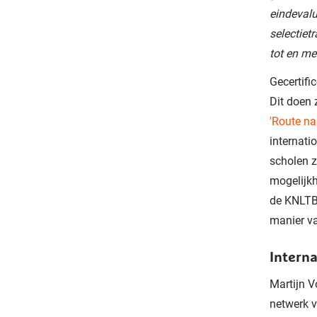
eindevalu
selectiet
tot en me
Gecertifi
Dit doen 
'Route na
internati
scholen z
mogelijkh
de KNLTB 
manier v
Interna
Martijn V
netwerk v