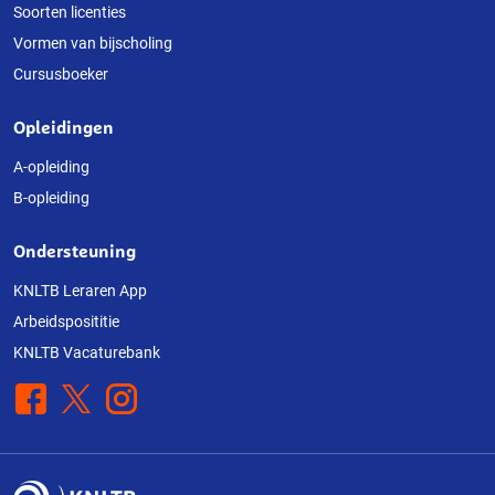
deze
Soorten licenties
Vormen van bijscholing
website
Cursusboeker
Opleidingen
A-opleiding
B-opleiding
Ondersteuning
KNLTB Leraren App
Arbeidsposititie
KNLTB Vacaturebank
Facebook
X
Instagram