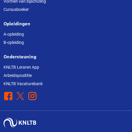
Vormen van bijscholing
website
Cursusboeker
Opleidingen
A-opleiding
B-opleiding
Ondersteuning
KNLTB Leraren App
Arbeidsposititie
KNLTB Vacaturebank
Facebook
X
Instagram