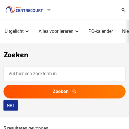
Service
menu
Hoofdmenu
Uitgelicht
Alles voor leraren
PO-kalender
Ni
Zoeken
Vul
hier
een
Zoeken
zoekterm
in
NRT
5 resultaten gevonden