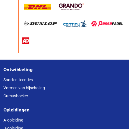
Ontwikkeling
Over
deze
Soorten licenties
Vormen van bijscholing
website
Cursusboeker
Opleidingen
A-opleiding
B-opleiding