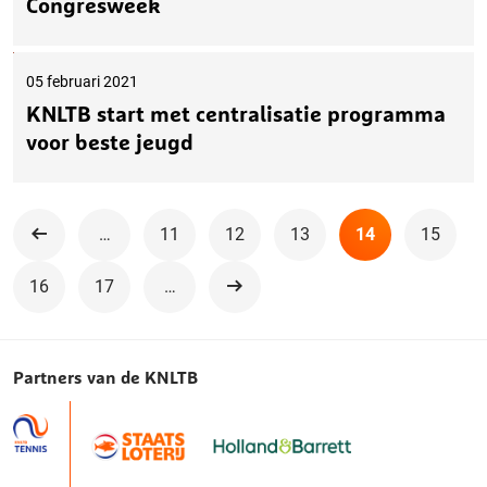
Congresweek
05 februari 2021
KNLTB start met centralisatie programma
voor beste jeugd
…
11
12
13
14
15
Vorige
16
17
…
Volgende
Partners van de KNLTB