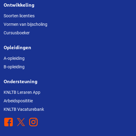
Ontwikkeling
Over
deze
Soorten licenties
Vormen van bijscholing
website
Cursusboeker
Opleidingen
A-opleiding
B-opleiding
Ondersteuning
KNLTB Leraren App
Arbeidsposititie
KNLTB Vacaturebank
Facebook
X
Instagram