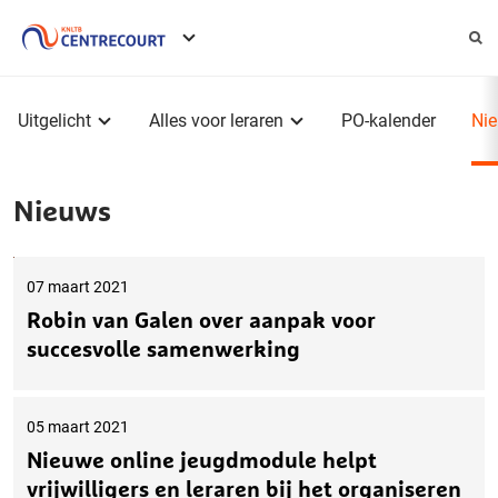
Service
menu
Hoofdmenu
Uitgelicht
Alles voor leraren
PO-kalender
Ni
Nieuws
07 maart 2021
Robin van Galen over aanpak voor
succesvolle samenwerking
05 maart 2021
Nieuwe online jeugdmodule helpt
vrijwilligers en leraren bij het organiseren