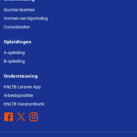
Over
deze
Soorten licenties
Vormen van bijscholing
website
Cursusboeker
Opleidingen
A-opleiding
B-opleiding
Ondersteuning
KNLTB Leraren App
Arbeidsposititie
KNLTB Vacaturebank
Facebook
X
Instagram