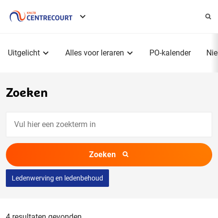
Service
menu
Hoofdmenu
Uitgelicht
Alles voor leraren
PO-kalender
Ni
Zoeken
Vul
hier
een
Zoeken
zoekterm
in
Ledenwerving en ledenbehoud
4 resultaten gevonden