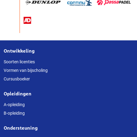
Ontwikkeling
Over
deze
Soorten licenties
Vormen van bijscholing
website
Cursusboeker
Opleidingen
A-opleiding
B-opleiding
Ondersteuning